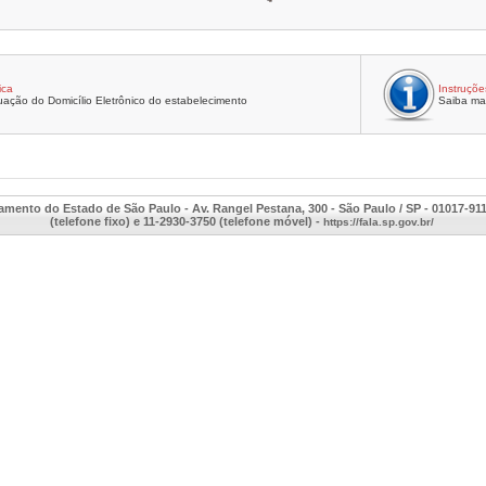
ica
Instruçõe
uação do Domicílio Eletrônico do estabelecimento
Saiba ma
amento do Estado de São Paulo - Av. Rangel Pestana, 300 - São Paulo / SP - 01017-91
(telefone fixo) e 11-2930-3750 (telefone móvel) -
https://fala.sp.gov.br/